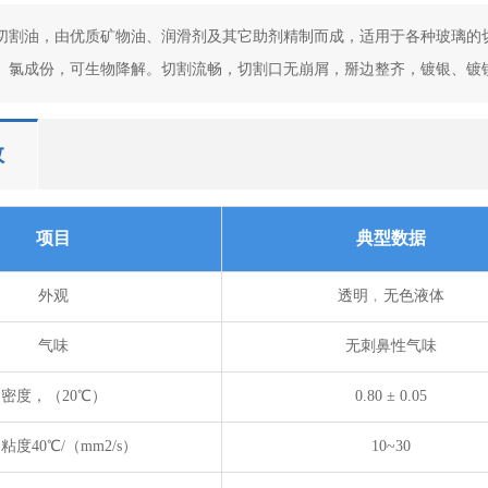
切割油，由优质矿物油、润滑剂及其它助剂精制而成，适用于各种玻璃的
、氯成份，可生物降解。切割流畅，切割口无崩屑，掰边整齐，镀银、镀
数
项目
典型数据
外观
透明﹐无色液体
气味
无刺鼻性气味
密度，（20℃）
0.80 ± 0.05
粘度40℃/（mm2/s）
10~30