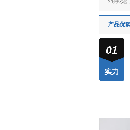
2.对于标
产品优
01
实力