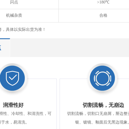
闪点
>180℃
机械杂质
合格
考，具体以实际出货为准！
点
润滑性好
切割流畅，无崩边
滑性、冷却性、和清洗性，可
切割流畅，切割口无崩屑，掰边整
溶于水，易清洗。
银、镀镜、釉面后无黑边现象