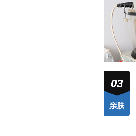
03
亲肤