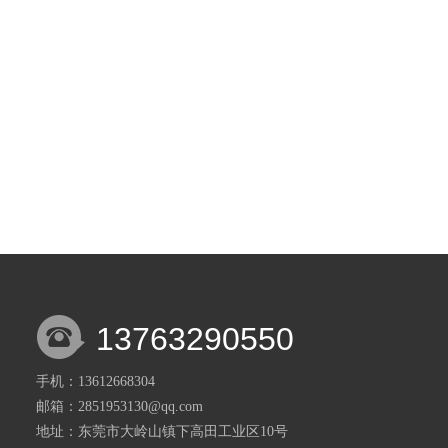
13763290550
手机：13612668304
邮箱：2851953130@qq.com
地址：东莞市大岭山镇下高田工业区10号