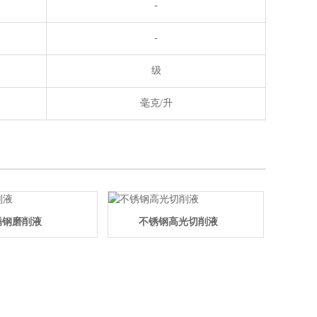
-
-
级
毫克/升
锈钢磨削液
不锈钢高光切削液