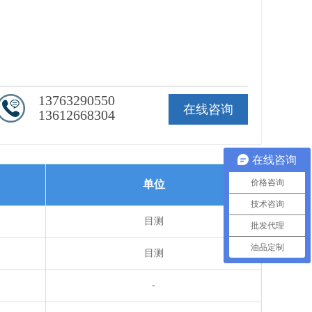
13763290550
在线咨询
13612668304
在线咨询
价格咨询
单位
技术咨询
目测
批发代理
油品定制
目测
-