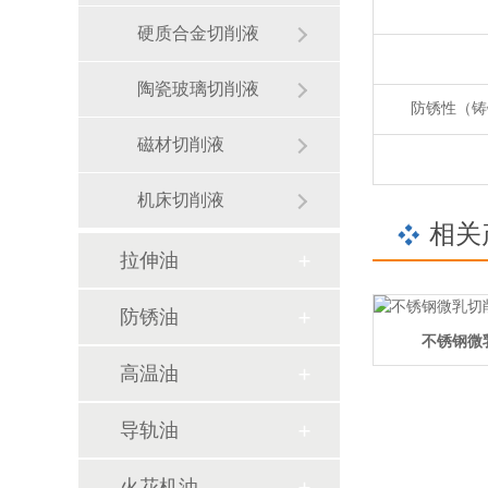
硬质合金切削液
陶瓷玻璃切削液
防锈性（铸铁
磁材切削液
机床切削液
相关
拉伸油
防锈油
不锈钢微
高温油
导轨油
火花机油