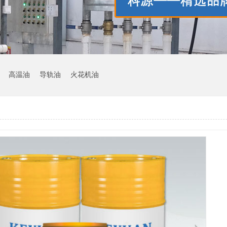
高温油
导轨油
火花机油